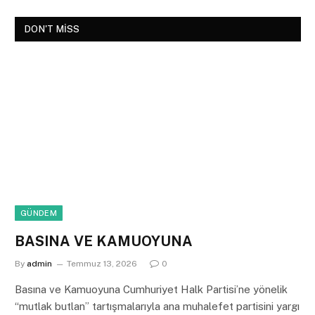
DON'T MISS
GÜNDEM
BASINA VE KAMUOYUNA
By
admin
Temmuz 13, 2026
0
Basına ve Kamuoyuna Cumhuriyet Halk Partisi’ne yönelik
“mutlak butlan” tartışmalarıyla ana muhalefet partisini yargı