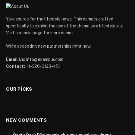
Your source for the lifestyle news. This demo is crafted
specifically to exhibit the use of the theme as a lifestyle site.
Visit our main page for more demos.
We're accepting new partnerships right now.
Email Us:
info@example.com
Contact:
+1-320-0123-451
OUR PICKS
NEW COMMENTS
Özgür Özel: Düşüncenin oluşumu ve gelişimi; doğru