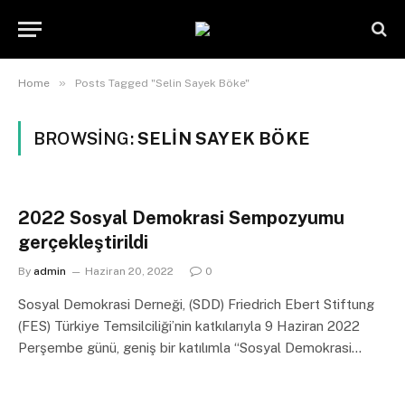
»
Home
Posts Tagged "Selin Sayek Böke"
BROWSING:
SELIN SAYEK BÖKE
2022 Sosyal Demokrasi Sempozyumu
gerçekleştirildi
By
admin
Haziran 20, 2022
0
Sosyal Demokrasi Derneği, (SDD) Friedrich Ebert Stiftung
(FES) Türkiye Temsilciliği’nin katkılarıyla 9 Haziran 2022
Perşembe günü, geniş bir katılımla “Sosyal Demokrasi…