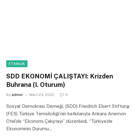
ETKINLIK
SDD EKONOMİ ÇALIŞTAYI: Krizden
Buhrana (I. Oturum)
By
admin
Mart 24, 2022
0
Sosyal Demokrasi Derneği, (SDD) Friedrich Ebert Stiftung
(FES) Türkiye Temsilciliği’nin katkılarıyla Ankara Anemon
Otel’de “Ekonomi Çalıştayı” düzenledi. “Türkiye’de
Ekonominin Durumu…