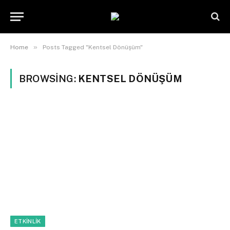
»
Home
Posts Tagged "Kentsel Dönüşüm"
BROWSING:
KENTSEL DÖNÜŞÜM
ETKINLIK