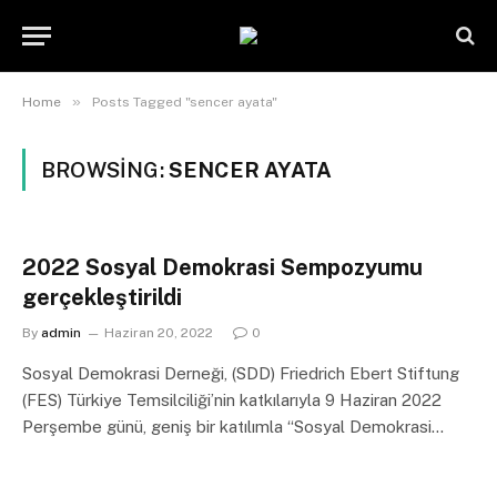
»
Home
Posts Tagged "sencer ayata"
BROWSING:
SENCER AYATA
2022 Sosyal Demokrasi Sempozyumu
gerçekleştirildi
By
admin
Haziran 20, 2022
0
Sosyal Demokrasi Derneği, (SDD) Friedrich Ebert Stiftung
(FES) Türkiye Temsilciliği’nin katkılarıyla 9 Haziran 2022
Perşembe günü, geniş bir katılımla “Sosyal Demokrasi…