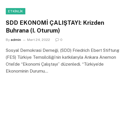
ETKINLIK
SDD EKONOMİ ÇALIŞTAYI: Krizden
Buhrana (I. Oturum)
By
admin
Mart 24, 2022
0
Sosyal Demokrasi Derneği, (SDD) Friedrich Ebert Stiftung
(FES) Türkiye Temsilciliği’nin katkılarıyla Ankara Anemon
Otel’de “Ekonomi Çalıştayı” düzenledi. “Türkiye’de
Ekonominin Durumu…