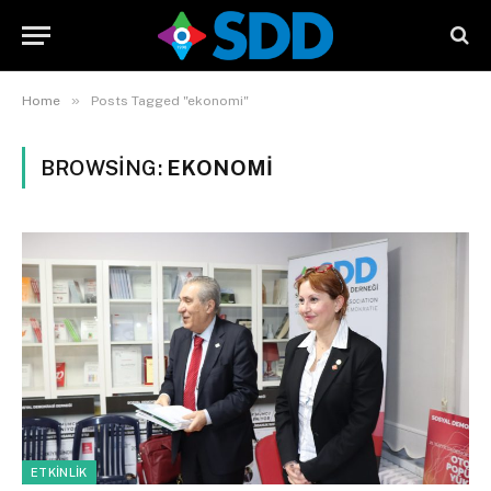
»
Home
Posts Tagged "ekonomi"
BROWSING:
EKONOMI
ETKINLIK