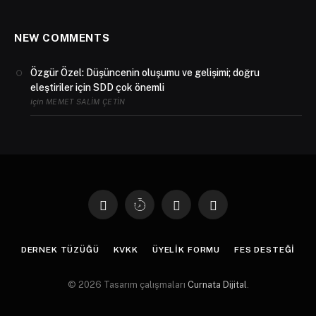
NEW COMMENTS
Özgür Özel: Düşüncenin oluşumu ve gelişimi; doğru
eleştiriler için SDD çok önemli
için
MEMET SALIM ÇETIN
Facebook
X
Instagram
YouTube
(Twitter)
DERNEK TÜZÜĞÜ
KVKK
ÜYELİK FORMU
FES DESTEĞİ
© 2026 Tasarım çalışmaları
Curnata Dijital
.