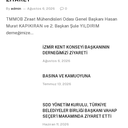
By
admin
Ağustos 6, 2026
0
TMMOB Ziraat Mühendisleri Odası Genel Başkanı Hasan
Murat KAPIKIRAN ve 2. Başkan Şule YILDIRIM
derneğimize…
İZMİR KENT KONSEYİ BAŞKANININ
DERNEĞİMİZİ ZİYARETİ
Ağustos 6, 2026
BASINA VE KAMUOYUNA
Temmuz 13, 2026
SDD YÖNETİM KURULU, TÜRKİYE
BELEDİYELER BİRLİĞİ BAŞKANI VAHAP
SEÇER’İ MAKAMINDA ZİYARET ETTİ
Haziran 11, 2026