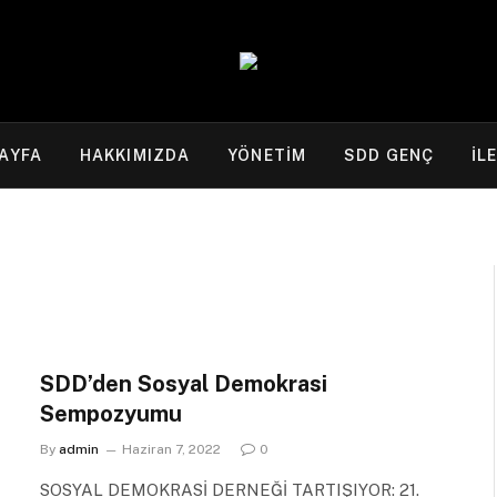
AYFA
HAKKIMIZDA
YÖNETİM
SDD GENÇ
İL
SDD’den Sosyal Demokrasi
Sempozyumu
By
admin
Haziran 7, 2022
0
SOSYAL DEMOKRASİ DERNEĞİ TARTIŞIYOR: 21.