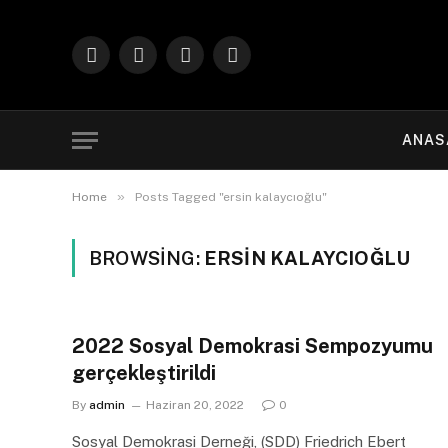
Facebook
X
Instagram
YouTube
(Twitter)
ANAS
»
Home
Posts Tagged "ersin kalaycıoğlu"
BROWSING:
ERSIN KALAYCIOĞLU
2022 Sosyal Demokrasi Sempozyumu
gerçekleştirildi
By
admin
Haziran 20, 2022
0
Sosyal Demokrasi Derneği, (SDD) Friedrich Ebert