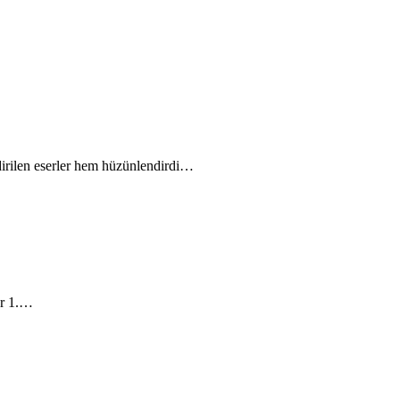
irilen eserler hem hüzünlendirdi…
er 1.…