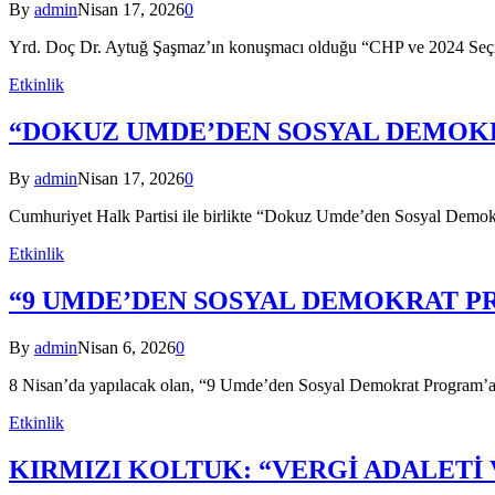
By
admin
Nisan 17, 2026
0
Yrd. Doç Dr. Aytuğ Şaşmaz’ın konuşmacı olduğu “CHP ve 2024 Seçim
Etkinlik
“DOKUZ UMDE’DEN SOSYAL DEMOK
By
admin
Nisan 17, 2026
0
Cumhuriyet Halk Partisi ile birlikte “Dokuz Umde’den Sosyal Demo
Etkinlik
“9 UMDE’DEN SOSYAL DEMOKRAT P
By
admin
Nisan 6, 2026
0
8 Nisan’da yapılacak olan, “9 Umde’den Sosyal Demokrat Program’a” b
Etkinlik
KIRMIZI KOLTUK: “VERGİ ADALETİ 