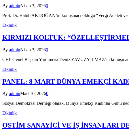
By
admin
Nisan 3, 2026
0
Prof. Dr. Habib AKDOĞAN’ın konuşmacı olduğu “Vergi Adaleti ve Yok
Etkinlik
KIRMIZI KOLTUK: “ÖZELLEŞTİRME
By
admin
Nisan 3, 2026
0
CHP Genel Başkan Yardımcısı Deniz YAVUZYILMAZ’ın konuşmacı old
Etkinlik
PANEL: 8 MART DÜNYA EMEKÇİ KA
By
admin
Mart 10, 2026
0
Sosyal Demokrasi Derneği olarak, Dünya Emekçi Kadınlar Günü neden
Etkinlik
OSTİM SANAYİCİ VE İŞ İNSANLARI D