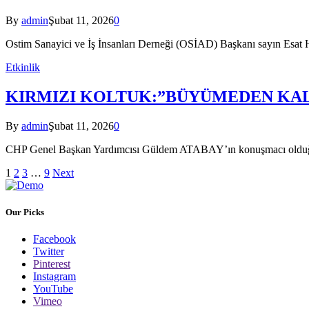
By
admin
Şubat 11, 2026
0
Ostim Sanayici ve İş İnsanları Derneği (OSİAD) Başkanı sayın Esat H
Etkinlik
KIRMIZI KOLTUK:”BÜYÜMEDEN KAL
By
admin
Şubat 11, 2026
0
CHP Genel Başkan Yardımcısı Güldem ATABAY’ın konuşmacı olduğ
1
2
3
…
9
Next
Our Picks
Facebook
Twitter
Pinterest
Instagram
YouTube
Vimeo