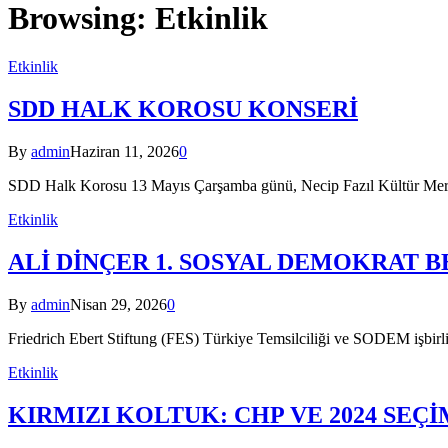
Browsing:
Etkinlik
Etkinlik
SDD HALK KOROSU KONSERİ
By
admin
Haziran 11, 2026
0
SDD Halk Korosu 13 Mayıs Çarşamba günü, Necip Fazıl Kültür Merkez
Etkinlik
ALİ DİNÇER 1. SOSYAL DEMOKRAT 
By
admin
Nisan 29, 2026
0
Friedrich Ebert Stiftung (FES) Türkiye Temsilciliği ve SODEM işbirli
Etkinlik
KIRMIZI KOLTUK: CHP VE 2024 SEÇİ