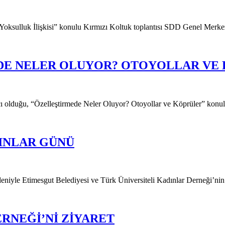
sulluk İlişkisi” konulu Kırmızı Koltuk toplantısı SDD Genel Merkez
DE NELER OLUYOR? OTOYOLLAR VE
uğu, “Özelleştirmede Neler Oluyor? Otoyollar ve Köprüler” konul
DINLAR GÜNÜ
iyle Etimesgut Belediyesi ve Türk Üniversiteli Kadınlar Derneği’nin
ERNEĞİ’Nİ ZİYARET