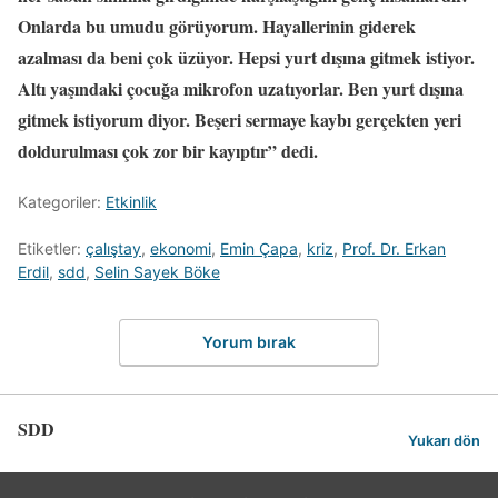
Onlarda bu umudu görüyorum. Hayallerinin giderek
azalması da beni çok üzüyor. Hepsi yurt dışına gitmek istiyor.
Altı yaşındaki çocuğa mikrofon uzatıyorlar. Ben yurt dışına
gitmek istiyorum diyor. Beşeri sermaye kaybı gerçekten yeri
doldurulması çok zor bir kayıptır” dedi.
Kategoriler:
Etkinlik
Etiketler:
çalıştay
,
ekonomi
,
Emin Çapa
,
kriz
,
Prof. Dr. Erkan
Erdil
,
sdd
,
Selin Sayek Böke
Yorum bırak
SDD
Yukarı dön