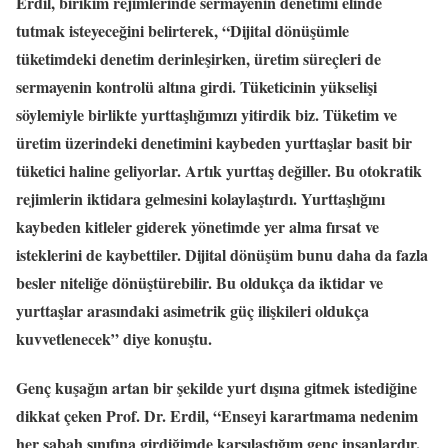
Erdil, birikim rejimlerinde sermayenin denetimi elinde
tutmak isteyeceğini belirterek, “Dijital dönüşümle
tüketimdeki denetim derinleşirken, üretim süreçleri de
sermayenin kontrolü altına girdi. Tüketicinin yükselişi
söylemiyle birlikte yurttaşlığımızı yitirdik biz. Tüketim ve
üretim üzerindeki denetimini kaybeden yurttaşlar basit bir
tüketici haline geliyorlar. Artık yurttaş değiller. Bu otokratik
rejimlerin iktidara gelmesini kolaylaştırdı. Yurttaşlığını
kaybeden kitleler giderek yönetimde yer alma fırsat ve
isteklerini de kaybettiler. Dijital dönüşüm bunu daha da fazla
besler niteliğe dönüştürebilir. Bu oldukça da iktidar ve
yurttaşlar arasındaki asimetrik güç ilişkileri oldukça
kuvvetlenecek” diye konuştu.
Genç kuşağın artan bir şekilde yurt dışına gitmek istediğine
dikkat çeken Prof. Dr. Erdil, “Enseyi karartmama nedenim
her sabah sınıfına girdiğimde karşılaştığım genç insanlardır.