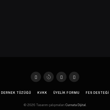
Facebook
X
Instagram
YouTube
(Twitter)
DERNEK TÜZÜĞÜ
KVKK
ÜYELİK FORMU
FES DESTEĞİ
© 2026 Tasarım çalışmaları
Curnata Dijital
.