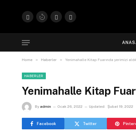
Facebook
X
Instagram
YouTube
(Twitter)
ANAS
»
»
Home
Haberler
Yenimahalle Kitap Fuarında yerimizi aldı
HABERLER
Yenimahalle Kitap Fuarı
By
admin
Ocak 26, 2022
Updated:
Şubat 19, 2022
Facebook
Twitter
Pinter