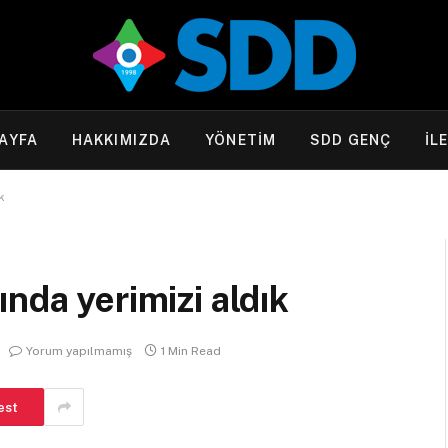
AYFA
HAKKIMIZDA
YÖNETİM
SDD GENÇ
İL
k
nda yerimizi aldık
Yorum yapılmamış
1 Min Read
est