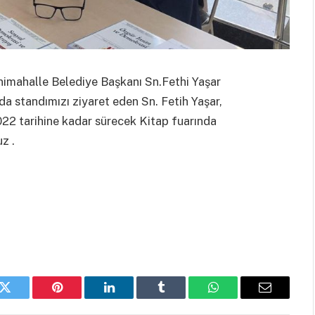
enimahalle Belediye Başkanı Sn.Fethi Yaşar
da standımızı ziyaret eden Sn. Fetih Yaşar,
022 tarihine kadar sürecek Kitap fuarında
z .
k
Twitter
Pinterest
LinkedIn
Tumblr
WhatsApp
Email