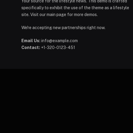
Your source for the lifestyle news. This demo is crafted
specifically to exhibit the use of the theme as a lifestyle
site. Visit our main page for more demos.
We're accepting new partnerships right now.
Email Us:
info@example.com
Contact:
+1-320-0123-451