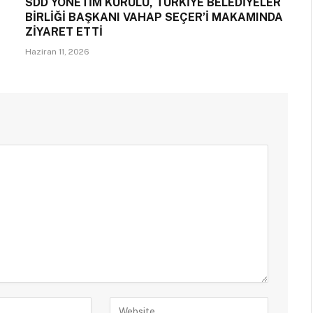
SDD YÖNETİM KURULU, TÜRKİYE BELEDİYELER
BİRLİĞİ BAŞKANI VAHAP SEÇER’İ MAKAMINDA
ZİYARET ETTİ
Haziran 11, 2026