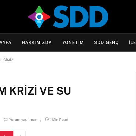
AYFA
HAKKIMIZDA
YÖNETİM
SDD GENÇ
İL
NLİĞİMİZ
M KRİZİ VE SU
Yorum yapılmamış
1 Min Read