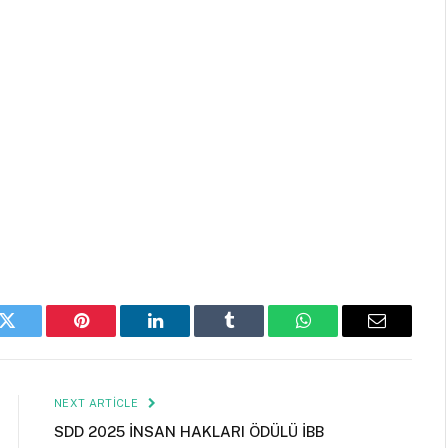
k
Twitter
Pinterest
LinkedIn
Tumblr
WhatsApp
Email
NEXT ARTICLE
SDD 2025 İNSAN HAKLARI ÖDÜLÜ İBB