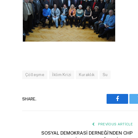
Çölleşme
İklim Krizi
Kuraklık
Su
SHARE.
Faceboo
PREVIOUS ARTICLE
SOSYAL DEMOKRASİ DERNEĞİ’NDEN CHP