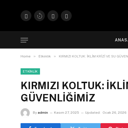
Facebook
X
Instagram
YouTube
(Twitter)
ANAS
»
»
Home
Etkinlik
KIRMIZI KOLTUK: İKLİM KRİZİ VE SU GÜVE
ETKINLIK
KIRMIZI KOLTUK: İKLİ
GÜVENLİĞİMİZ
By
admin
Kasım 27, 2025
Updated:
Ocak 26, 2026