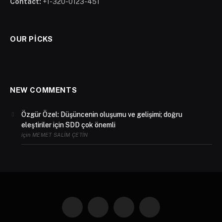
Contact:
+1-320-0123-451
OUR PICKS
NEW COMMENTS
Özgür Özel: Düşüncenin oluşumu ve gelişimi; doğru
eleştiriler için SDD çok önemli
için
MEMET SALIM ÇETIN
Facebook
X
Instagram
YouTube
(Twitter)