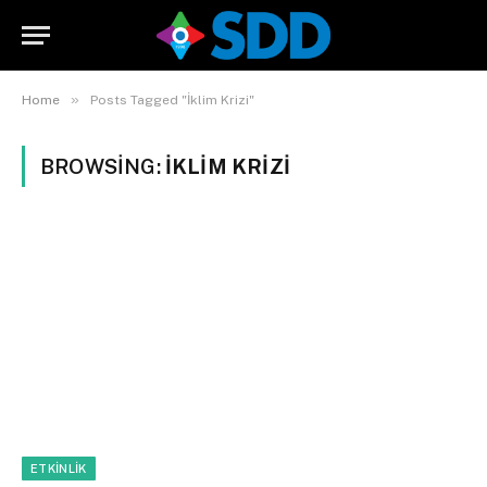
»
Home
Posts Tagged "İklim Krizi"
BROWSING:
İKLIM KRIZI
ETKINLIK