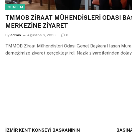
GÜNDEM
TMMOB ZİRAAT MÜHENDİSLERİ ODASI B
MERKEZİNE ZİYARET
By
admin
Ağustos 6, 2026
0
TMMOB Ziraat Mühendisleri Odası Genel Başkanı Hasan Mura
derneğimize ziyaret gerçekleştirdi. Nazik ziyaretlerinden dolay
İZMİR KENT KONSEYİ BAŞKANININ
BASIN