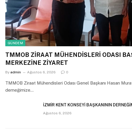
GÜNDEM
TMMOB ZİRAAT MÜHENDİSLERİ ODASI B
MERKEZİNE ZİYARET
By
admin
Ağustos 6, 2026
0
TMMOB Ziraat Mühendisleri Odası Genel Başkanı Hasan Mura
derneğimize…
İZMİR KENT KONSEYİ BAŞKANININ DERNEĞİM
Ağustos 6, 2026