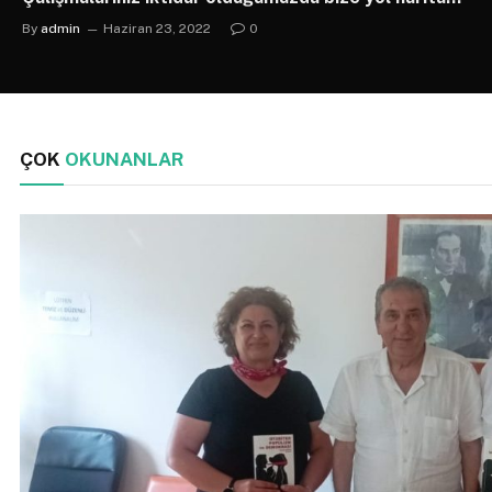
olacak
By
admin
Haziran 23, 2022
0
ÇOK
OKUNANLAR