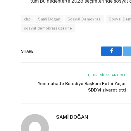
tüm bu nedenlerle 2023 seçimlerinde sosyal d
chp
Sami Doğan
Sosyal Demokrasi
Sosyal Dem
sosyal demokrasi üzerine
SHARE.
Faceboo
PREVIOUS ARTICLE
Yenimahalle Belediye Başkanı Fethi Yaşar
SDD’yi ziyaret etti
SAMİ DOĞAN