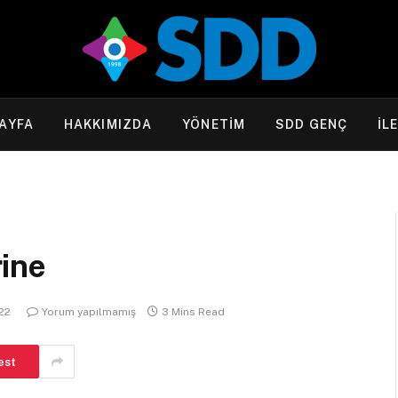
AYFA
HAKKIMIZDA
YÖNETİM
SDD GENÇ
İL
ine
022
Yorum yapılmamış
3 Mins Read
est