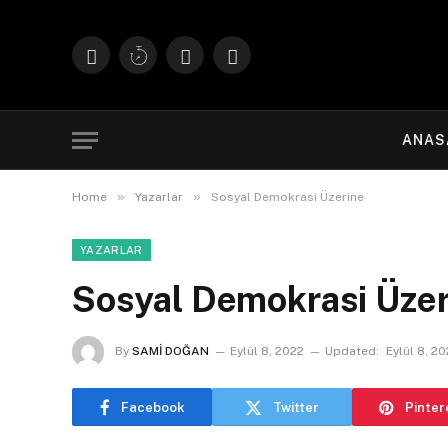
Facebook
X
Instagram
YouTube
(Twitter)
ANAS
»
»
Home
Yazarlar
Sosyal Demokrasi Üzerine
YAZARLAR
Sosyal Demokrasi Üzer
By
SAMİ DOĞAN
Eylül 8, 2022
Updated:
Eylül 8, 2
Facebook
Twitter
Pinter