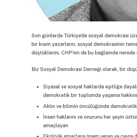
Son günlerde Türkiye’de sosyal demokrasi üzer
bir kısım yazarların, sosyal demokrasinin tems
düştüklerini, CHP’nin de bu bağlamda nerede
Biz Sosyal Demokrasi Derneği olarak, bir düş
Siyasal ve sosyal haklarda eşitliğe dayalı
demokratik bir toplumda yaşama hakkın
Aklın ve bilimin öncülüğünde demokratik 
İnsan haklarını ve onurunu her şeyin üs
amaçlayan
Ekolojik amaçlara önem veren ve çevre d