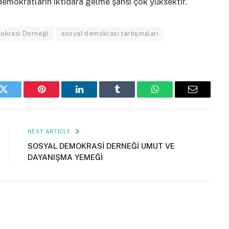
emokratların iktidara gelme şansı çok yüksektir.
okrasi Derneği
sosyal demokrasi tartışmaları
k
Twitter
Pinterest
LinkedIn
Tumblr
WhatsApp
Email
NEXT ARTICLE
SOSYAL DEMOKRASİ DERNEĞİ UMUT VE
DAYANIŞMA YEMEĞİ