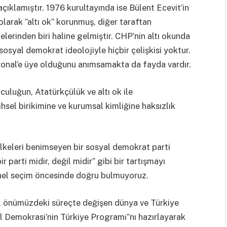
ıklamıştır. 1976 kurultayında ise Bülent Ecevit’in
olarak ”altı ok” korunmuş, diğer taraftan
elerinden biri haline gelmiştir. CHP’nin altı okunda
sosyal demokrat ideolojiyle hiçbir çelişkisi yoktur.
yonal’e üye olduğunu anımsamakta da fayda vardır.
uluğun, Atatürkçülük ve altı ok ile
hsel birikimine ve kurumsal kimliğine haksızlık
lkeleri benimseyen bir sosyal demokrat parti
parti midir, değil midir” gibi bir tartışmayı
genel seçim öncesinde doğru bulmuyoruz.
 önümüzdeki süreçte değişen dünya ve Türkiye
al Demokrasi’nin Türkiye Programı”nı hazırlayarak