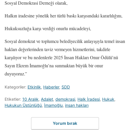
Sosyal Demokrasi Derneği olarak,
Halkın iradesine yönelik her türlü baskı karşısındaki kararlılığını,
Hukuksuzluğa karşı verdiği onurlu mücadeleyi,
Sosyal demokrat ve toplumcu belediyecilik anlayışıyla temel insan
hakları değerlerinden taviz vermeyen hizmetlerini, takdirle
karşılıyor ve bu nedenlerle 2025 İnsan Hakları Onur Ödülü’nü
Sayın Ekrem İmamoğlu’na sunmaktan büyük bir onur
duyuyoruz.”
Kategoriler:
Etkinlik
,
Haberler
,
SDD
Etiketler:
10 Aralık
,
Adalet
,
demokrasi
,
Halk İradesi
,
Hukuk
,
Hukukun Üstünlüğü
,
İmamoğlu
,
insan hakları
Yorum bırak