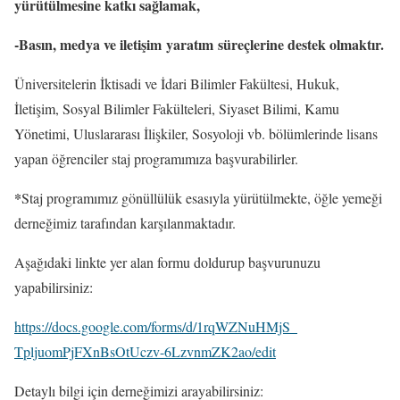
yürütülmesine katkı sağlamak,
-Basın, medya ve iletişim yaratım süreçlerine destek olmaktır.
Üniversitelerin İktisadi ve İdari Bilimler Fakültesi, Hukuk,
İletişim, Sosyal Bilimler Fakülteleri, Siyaset Bilimi, Kamu
Yönetimi, Uluslararası İlişkiler, Sosyoloji vb. bölümlerinde lisans
yapan öğrenciler staj programımıza başvurabilirler.
*
Staj programımız gönüllülük esasıyla yürütülmekte, öğle yemeği
derneğimiz tarafından karşılanmaktadır.
Aşağıdaki linkte yer alan formu doldurup başvurunuzu
yapabilirsiniz:
https://docs.google.com/forms/
d/1rqWZNuHMjS_
TpljuomPjFXnBsOtUczv-
6LzvnmZK2ao/edit
Detaylı bilgi için derneğimizi arayabilirsiniz: