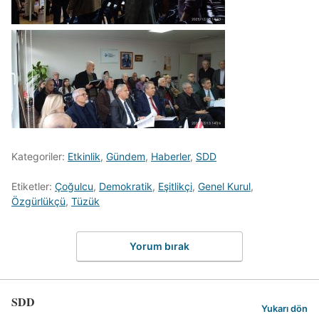
Kategoriler:
Etkinlik
,
Gündem
,
Haberler
,
SDD
Etiketler:
Çoğulcu
,
Demokratik
,
Eşitlikçi
,
Genel Kurul
,
Özgürlükçü
,
Tüzük
Yorum bırak
SDD
Yukarı dön