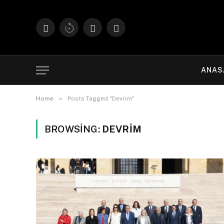
Facebook
X
Instagram
YouTube
(Twitter)
ANAS
»
Home
Posts Tagged "Devrim"
BROWSING:
DEVRIM