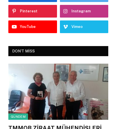
Pinterest
Instagram
YouTube
Vimeo
DON'T MISS
GÜNDEM
TMMOB ZİRAAT MÜHENDİSLERİ