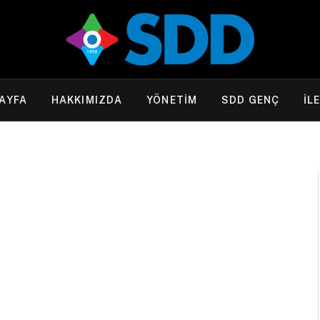
AYFA
HAKKIMIZDA
YÖNETİM
SDD GENÇ
İL