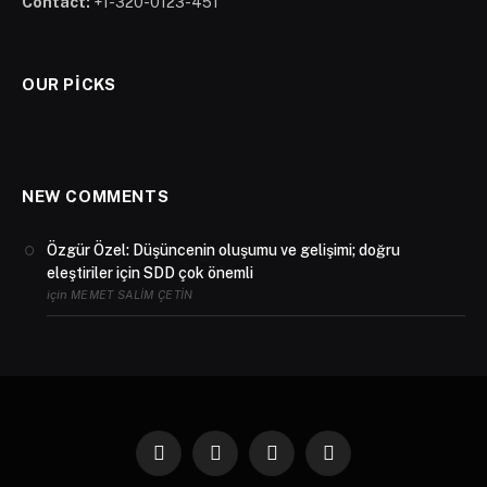
Contact:
+1-320-0123-451
OUR PICKS
NEW COMMENTS
Özgür Özel: Düşüncenin oluşumu ve gelişimi; doğru
eleştiriler için SDD çok önemli
için
MEMET SALIM ÇETIN
Facebook
X
Instagram
YouTube
(Twitter)