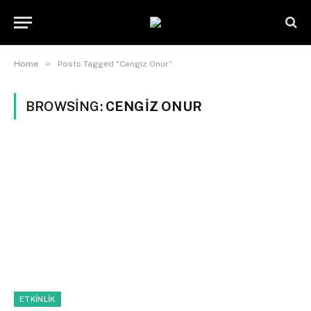
»
Home
Posts Tagged "Cengiz Onur"
BROWSING:
CENGIZ ONUR
ETKINLIK