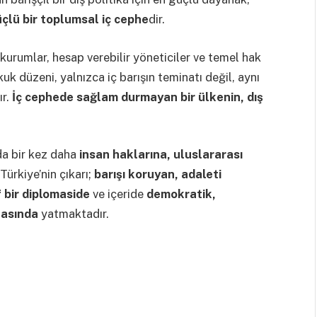
çlü bir toplumsal iç cephe
dir.
urumlar, hesap verebilir yöneticiler ve temel hak
kuk düzeni, yalnızca iç barışın teminatı değil, aynı
ır.
İç cephede sağlam durmayan bir ülkenin, dış
mda bir kez daha
insan haklarına, uluslararası
Türkiye’nin çıkarı;
barışı koruyan, adaleti
f bir diplomaside
ve içeride
demokratik,
şasında
yatmaktadır.