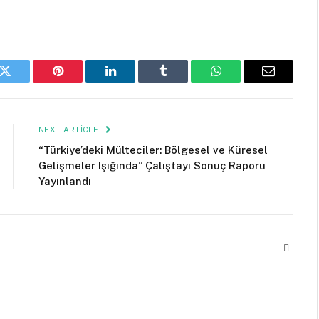
k
Twitter
Pinterest
LinkedIn
Tumblr
WhatsApp
Email
NEXT ARTICLE
“Türkiye’deki Mülteciler: Bölgesel ve Küresel
Gelişmeler Işığında” Çalıştayı Sonuç Raporu
Yayınlandı
Websit