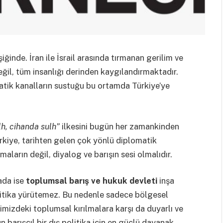
ğinde. İran ile İsrail arasında tırmanan gerilim ve
değil, tüm insanlığı derinden kaygılandırmaktadır.
omatik kanalların sustuğu bu ortamda Türkiye’ye
lh, cihanda sulh”
ilkesini bugün her zamankinden
rkiye, tarihten gelen çok yönlü diplomatik
maların değil, diyalog ve barışın sesi olmalıdır.
kada ise
toplumsal barış ve hukuk devleti
inşa
politika yürütemez. Bu nedenle sadece bölgesel
imizdeki toplumsal kırılmalara karşı da duyarlı ve
 barışçıl bir dış politika için en güçlü dayanak,