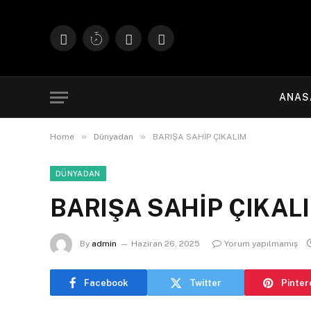
Facebook
X
Instagram
YouTube
(Twitter)
ANAS
»
»
Home
Dünyadan
BARIŞA SAHİP ÇIKALIM
DÜNYADAN
BARIŞA SAHİP ÇIKAL
By
admin
Haziran 26, 2025
Yorum yapılmamış
Facebook
Twitter
Pinter