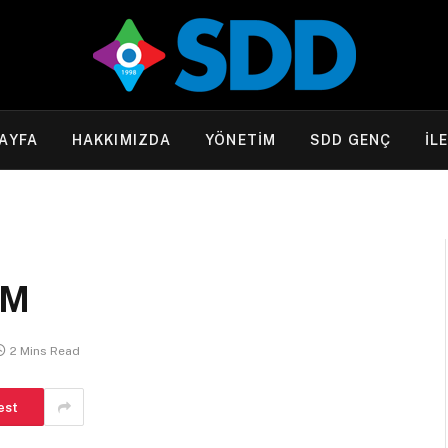
AYFA
HAKKIMIZDA
YÖNETİM
SDD GENÇ
İL
IM
2 Mins Read
est