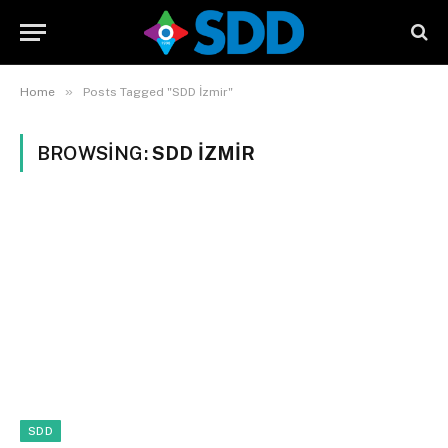
»
Home
Posts Tagged "SDD İzmir"
BROWSING:
SDD İZMIR
SDD