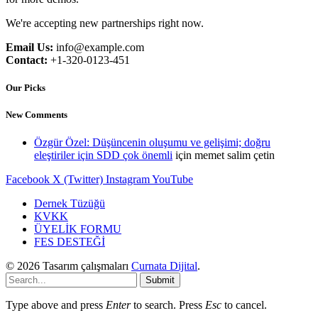
We're accepting new partnerships right now.
Email Us:
info@example.com
Contact:
+1-320-0123-451
Our Picks
New Comments
Özgür Özel: Düşüncenin oluşumu ve gelişimi; doğru
eleştiriler için SDD çok önemli
için
memet salim çetin
Facebook
X (Twitter)
Instagram
YouTube
Dernek Tüzüğü
KVKK
ÜYELİK FORMU
FES DESTEĞİ
© 2026 Tasarım çalışmaları
Curnata Dijital
.
Submit
Type above and press
Enter
to search. Press
Esc
to cancel.