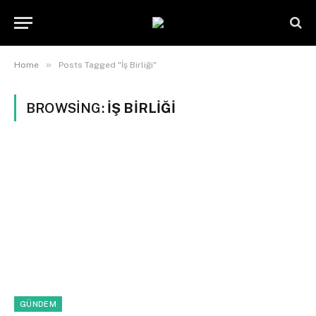
»
Home
Posts Tagged "İş Birliği"
BROWSING:
İŞ BIRLIĞI
GÜNDEM