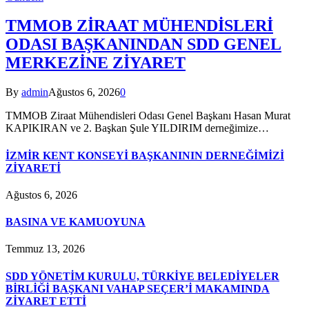
TMMOB ZİRAAT MÜHENDİSLERİ
ODASI BAŞKANINDAN SDD GENEL
MERKEZİNE ZİYARET
By
admin
Ağustos 6, 2026
0
TMMOB Ziraat Mühendisleri Odası Genel Başkanı Hasan Murat
KAPIKIRAN ve 2. Başkan Şule YILDIRIM derneğimize…
İZMİR KENT KONSEYİ BAŞKANININ DERNEĞİMİZİ
ZİYARETİ
Ağustos 6, 2026
BASINA VE KAMUOYUNA
Temmuz 13, 2026
SDD YÖNETİM KURULU, TÜRKİYE BELEDİYELER
BİRLİĞİ BAŞKANI VAHAP SEÇER’İ MAKAMINDA
ZİYARET ETTİ